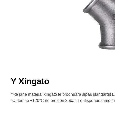
Y Xingato
Y-të janë material xingato të prodhuara sipas standardi
°C deri në +120°C në presion 25bar. Të disponueshme të 