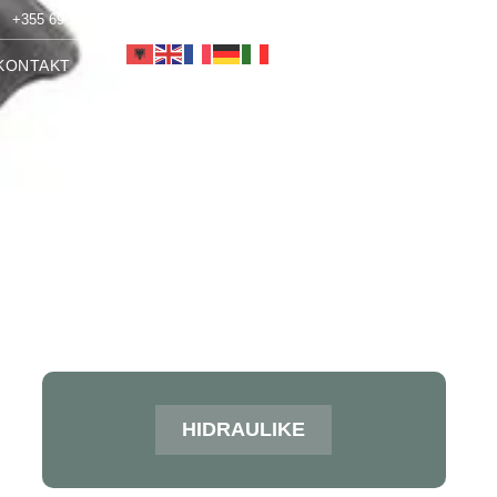
+355 69 251 1553
info@alen-co.com
KONTAKT
HIDRAULIKE