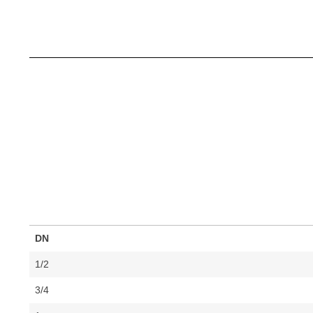
DN
1/2
3/4