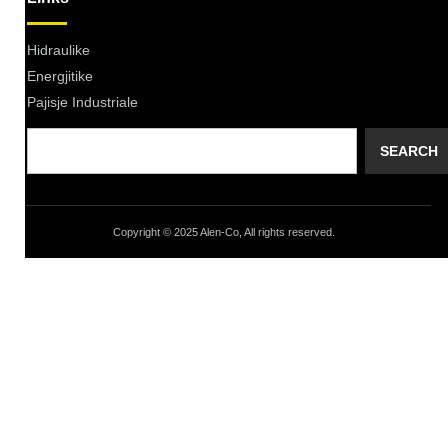
Hidraulike
Energjitike
Pajisje Industriale
SEARCH
Copyright © 2025 Alen-Co, All rights reserved.