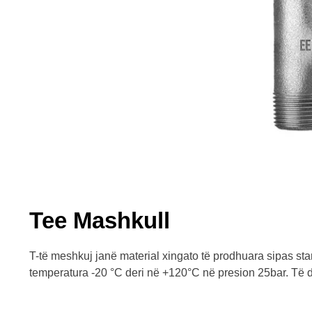
Tee Mashkull
T-të meshkuj janë material xingato të prodhuara sipas s
temperatura -20 °C deri në +120°C në presion 25bar. Të 