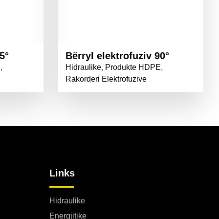
5°
Bërryl elektrofuziv 90°
E
,
Hidraulike
,
Produkte HDPE
,
Rakorderi Elektrofuzive
Links
Hidraulike
Energjitike