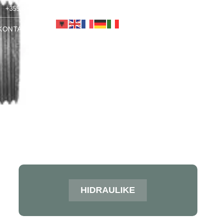
+355 69 251 1553
info@alen-co.com
KONTAKT
HIDRAULIKE