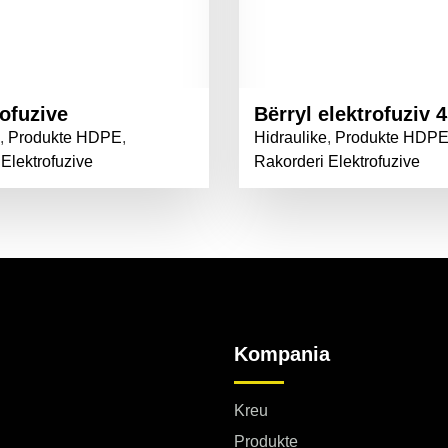
rofuzive
Bërryl elektrofuziv 4
,
Produkte HDPE
,
Hidraulike
,
Produkte HDP
Elektrofuzive
Rakorderi Elektrofuzive
Kompania
Kreu
Produkte