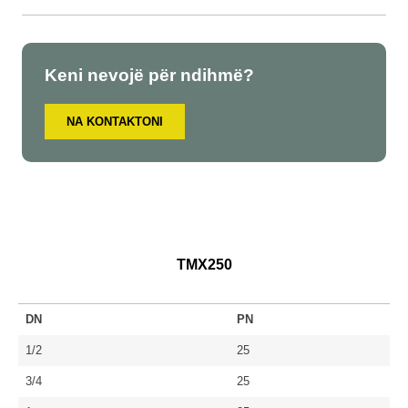
Keni nevojë për ndihmë?
NA KONTAKTONI
TMX250
DN
PN
1/2
25
3/4
25