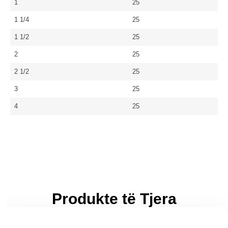
1
25
1 1/4
25
1 1/2
25
2
25
2 1/2
25
3
25
4
25
Produkte të Tjera