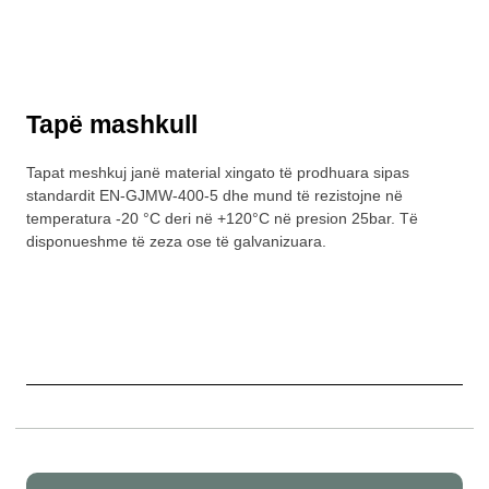
Tapë mashkull
Tapat meshkuj janë material xingato të prodhuara sipas
standardit EN-GJMW-400-5 dhe mund të rezistojne në
temperatura -20 °C deri në +120°C në presion 25bar. Të
disponueshme të zeza ose të galvanizuara.