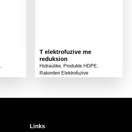
T elektrofuzive me
reduksion
E
,
Hidraulike
,
Produkte HDPE
,
Rakorderi Elektrofuzive
Links