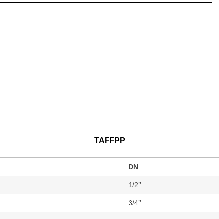
TAFFPP
DN
1/2’’
3/4’’