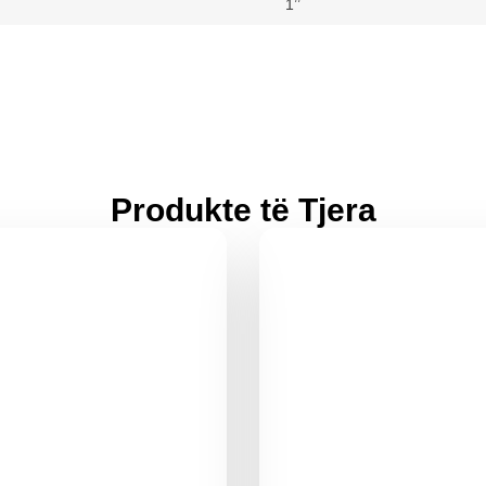
1’’
Produkte të Tjera