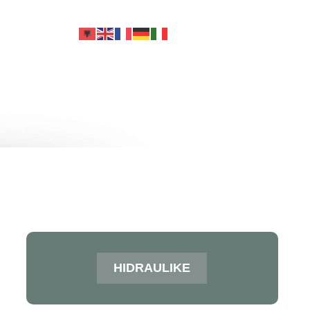
+355 69 251 1553
info@alen-co.com
KONTAKT
HIDRAULIKE