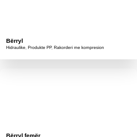
Bërryl
Hidraulike
,
Produkte PP
,
Rakorderi me kompresion
Bërryl femër