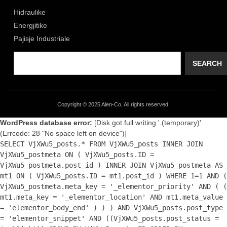
Hidraulike
Energjitike
Pajisje Industriale
SEARCH
Copyright © 2025 Alen-Co, All rights reserved.
WordPress database error:
[Disk got full writing '.(temporary)'
(Errcode: 28 "No space left on device")]
SELECT VjXWu5_posts.* FROM VjXWu5_posts INNER JOIN
VjXWu5_postmeta ON ( VjXWu5_posts.ID =
VjXWu5_postmeta.post_id ) INNER JOIN VjXWu5_postmeta AS
mt1 ON ( VjXWu5_posts.ID = mt1.post_id ) WHERE 1=1 AND (
VjXWu5_postmeta.meta_key = '_elementor_priority' AND ( (
mt1.meta_key = '_elementor_location' AND mt1.meta_value
= 'elementor_body_end' ) ) ) AND VjXWu5_posts.post_type
= 'elementor_snippet' AND ((VjXWu5_posts.post_status =