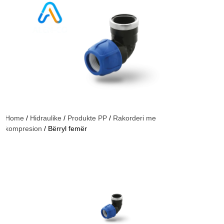
Home
/
Hidraulike
/
Produkte PP
/
Rakorderi me
kompresion
/ Bërryl femër