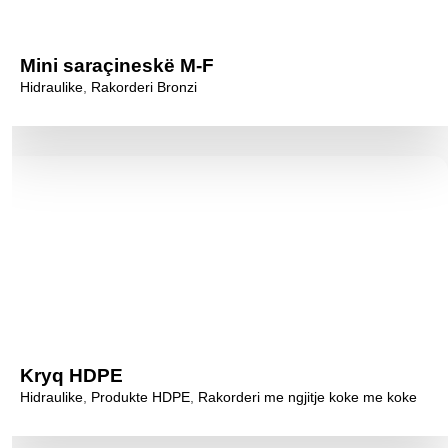
Mini saraçineskë M-F
Hidraulike
,
Rakorderi Bronzi
Kryq HDPE
Hidraulike
,
Produkte HDPE
,
Rakorderi me ngjitje koke me koke