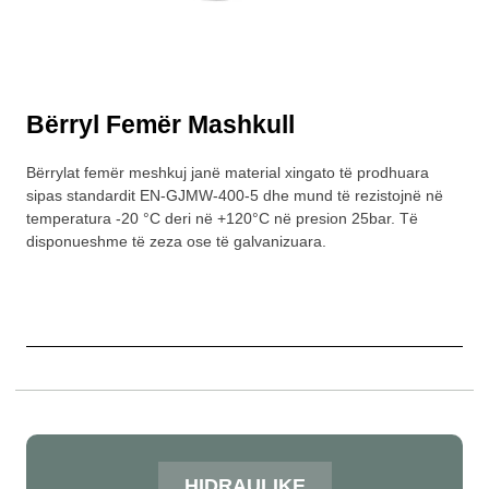
Bërryl Femër Mashkull
Bërrylat femër meshkuj janë material xingato të prodhuara
sipas standardit EN-GJMW-400-5 dhe mund të rezistojnë në
temperatura -20 °C deri në +120°C në presion 25bar. Të
disponueshme të zeza ose të galvanizuara.
HIDRAULIKE