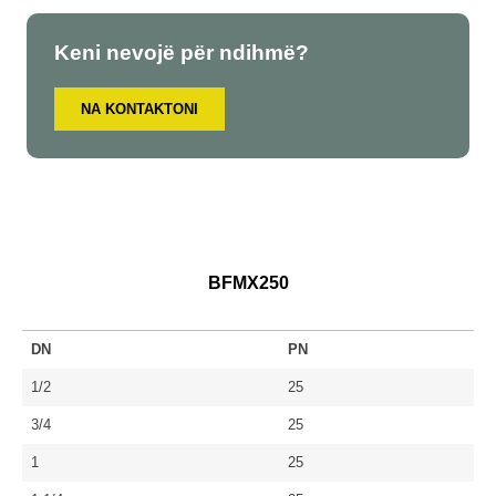
Keni nevojë për ndihmë?
NA KONTAKTONI
BFMX250
DN
PN
1/2
25
3/4
25
1
25