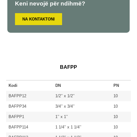
Keni nevojë për ndihmë?
NA KONTAKTONI
BAFPP
Kodi
DN
PN
BAFPP12
1/2’’ x 1/2’’
10
BAFPP34
3/4’’ x 3/4’’
10
BAFPP1
1’’ x 1’’
10
BAFPP114
1 1/4’’ x 1 1/4’’
10