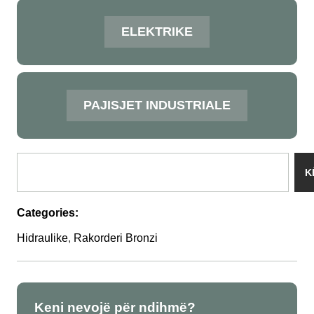
ELEKTRIKE
PAJISJET INDUSTRIALE
K
Categories:
Hidraulike
,
Rakorderi Bronzi
Keni nevojë për ndihmë?