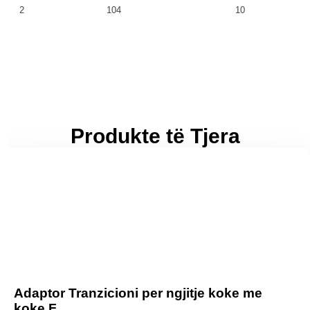
2
104
10
Produkte të Tjera
Adaptor Tranzicioni per ngjitje koke me
koke F