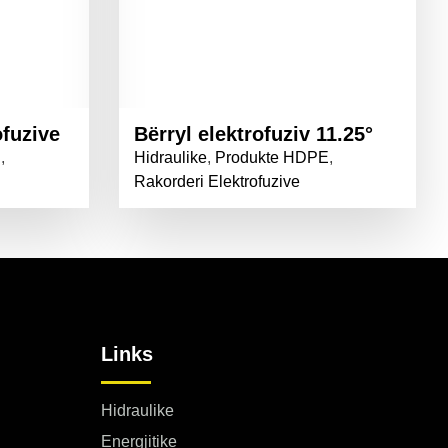
ofuzive
Bërryl elektrofuziv 11.25°
E
,
Hidraulike
,
Produkte HDPE
,
Rakorderi Elektrofuzive
Links
Hidraulike
Energjitike