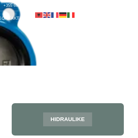
+355 69 251 1553
info@alen-co.com
KONTAKT
HIDRAULIKE