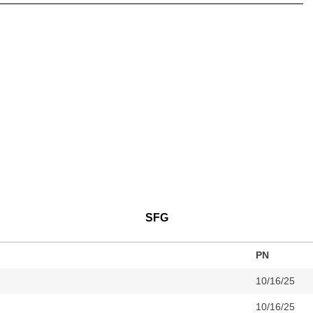
SFG
PN
10/16/25
10/16/25