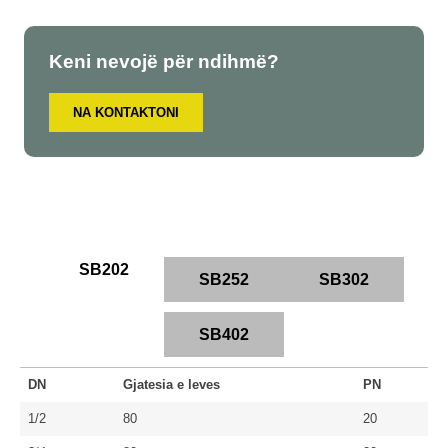
Keni nevojë për ndihmë?
NA KONTAKTONI
SB202
SB252
SB302
SB402
DN
Gjatesia e leves
PN
1/2
80
20