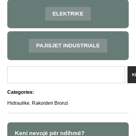
ELEKTRIKE
PAJISJET INDUSTRIALE
K
Categories:
Hidraulike
,
Rakorderi Bronzi
Keni nevojë për ndihmë?