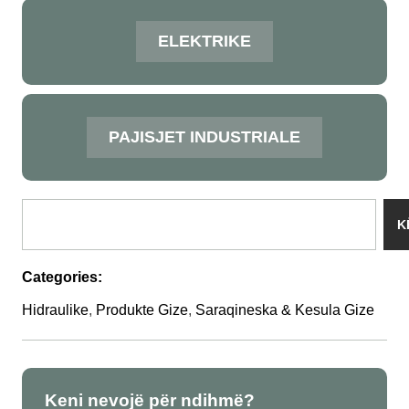
ELEKTRIKE
PAJISJET INDUSTRIALE
K
Categories:
Hidraulike
,
Produkte Gize
,
Saraqineska & Kesula Gize
Keni nevojë për ndihmë?