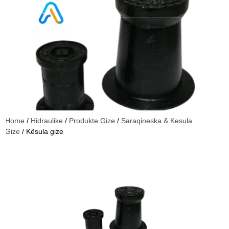
Home
/
Hidraulike
/
Produkte Gize
/
Saraqineska & Kesula
Gize
/ Kësula gize