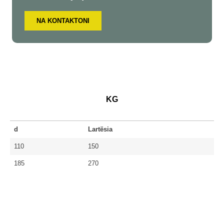
NA KONTAKTONI
KG
d
Lartësia
110
150
185
270