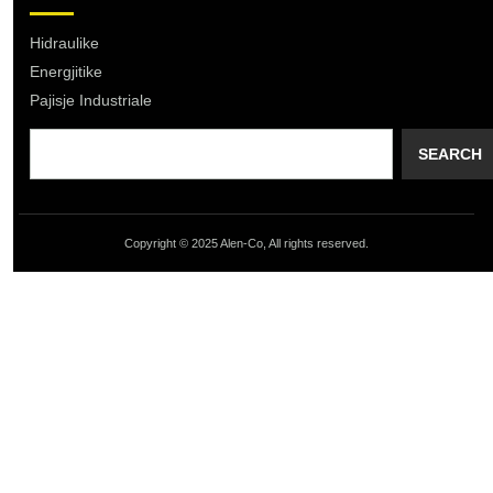
Hidraulike
Energjitike
Pajisje Industriale
SEARCH
Copyright © 2025 Alen-Co, All rights reserved.