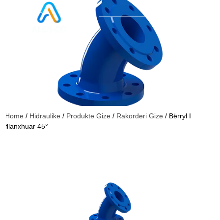
Home
/
Hidraulike
/
Produkte Gize
/
Rakorderi Gize
/ Bërryl I
fllanxhuar 45°