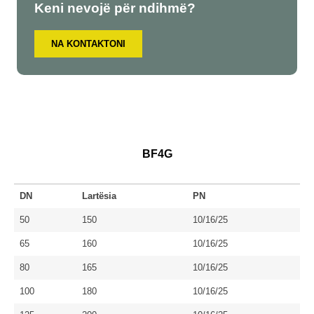
Keni nevojë për ndihmë?
NA KONTAKTONI
BF4G
DN
Lartësia
PN
50
150
10/16/25
65
160
10/16/25
80
165
10/16/25
100
180
10/16/25