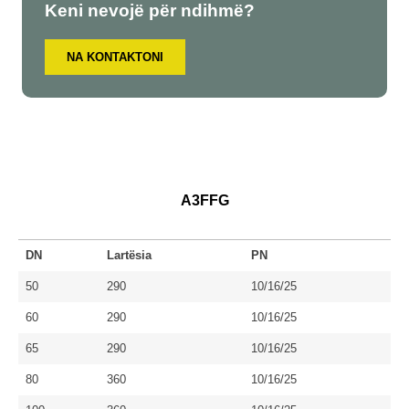
Keni nevojë për ndihmë?
NA KONTAKTONI
A3FFG
DN
Lartësia
PN
50
290
10/16/25
60
290
10/16/25
65
290
10/16/25
80
360
10/16/25